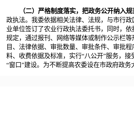
（二）严格制度落实，
把政务公开纳入规
政执法。我委依据相关法律、法规，与市行政
业单位签订了农业行政执法委托书，同时，依
规定，通过报刊、网络等媒体或制作公示栏等
目、法律依据、审批数量、审批条件、审批程
料、收费依据及标准，实行“八公开”服务，接
“窗口”建设。为不断提高农委设在市政府政务
委选派委机关政策法规处副处长担任窗口负责
员充实到窗口部门，对委属窗口单位从“简化
率、方便群众”等方面进行规范，要求涉及面
层执法单位，将相关制度及承诺、办事指南、
第三，规范制度建设。
进一步完善了《市农委
度》、《市农委政府信息依申请公开工作制度
政务信息公开指南和目录》等一系列政务公开