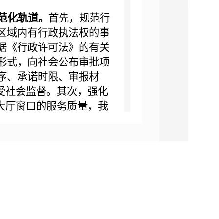
范化轨道。
首先，规范行
区域内有行政执法权的事
据《行政许可法》的有关
形式，向社会公布审批项
序、承诺时限、审报材
受社会监督。其次，强化
大厅窗口的服务质量，我
人，选调工作能力强的人
程序、规范服务、提高效
向社会服务的处（室）与基
服务手册等向群众公开。
政府信息主动公开工作制
》、《吉林市农业委员会
配套制度。对不按政务公