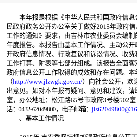
本年报是根据《中华人民共和国政府信息
民政府政务公开办公室关于做好
2015
年政府信
工作的通知》要求，由吉林市农业委员会编制
年度报告。
本报告由基本工作情况、主动公开
开政府信息情况、行政复议和诉讼情况、收费
工作打算、附表等七部分组成。该报告全面客
政府信息公开工作取得的成效和存在问题。
本
（
http://www.jlzwgk.gov.cn/
）向社会公开，欢
出意见。如对本年报有疑问、意见和建议，请
室，办公地址：松江路
65
号市政府
3
号楼
502
室
话：
0432-62049800
，电子邮箱：
jls62049800@1
一、基本工作情况