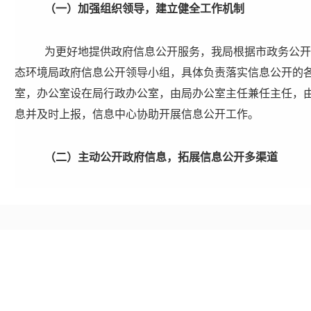
（一）加强组织领导，建立健全工作机制
为更好地提供政府信息公开服务，我局根据市政务公开
态环境局政府信息公开领导小组，具体负责落实信息公开的
室，办公室设在局行政办公室，由局办公室主任兼任主任，
息并及时上报，信息中心协助开展信息公开工作。
（二）
主动公开政府信息
，
拓展信息公开
多
渠道
根据上级的有关要求，我局认真对政府信息进行梳理，
请公开两大类，对照《市政府信息公开目录》，《市政府信
府信息公开指南》、《政府信息目录》和《政府信息公开年
栏以及我局门户网站上公布，为做好政府信息公开工作打下
动公开政府信息
206
条，通过报刊
等媒体
主动公开政府信息
17
公开政府信息
74
条。