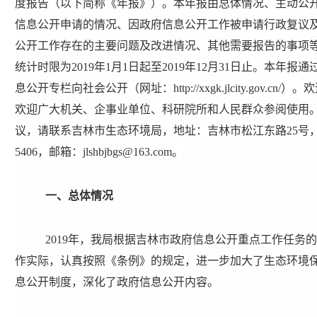
度报告（以下简称《年报》）。本年报由总体情况、主动公
信息公开申请的情况、因政府信息公开工作被申请行政复议
公开工作存在的主要问题及改进情况、其他需要报告的事项
统计时限为
2019
年
1
月
1
日起至
2019
年
12
月
31
日止。本年报通
息公开专栏向社会公开（网址：
http://xxgk.jlcity.gov.cn/
）。欢
欢迎广大机关、企事业单位、科研院所和人民群众参阅使用
议，请联系
吉林市生态环境局
，地址：
吉林市松江东路
25
号
5406
，邮箱：
jlshbjbgs@163.com
。
一、总体情况
2019
年，我局根据吉林市
政府信息公开重点工作任务
的
作实际，认真按照《条例》的规定，进一步加大了生态环境
息公开制度，深化了政府信息公开内容。