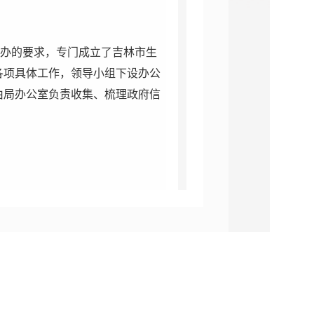
办的要求，专门成立了吉林市生
各项具体工作，领导小组下设办公
由局办公室负责收集、梳理政府信
将政府信息分为主动公开、依申
息公开指南》，制定了本单位《政
度报告》，并且在政府信息公开专
扎实的基础。
全年
在
政府网站上主
1
条，
通过
微博、微信等方式主动